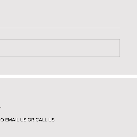
Impresión 3D 101
Modelado pe
.
O EMAIL US OR CALL US