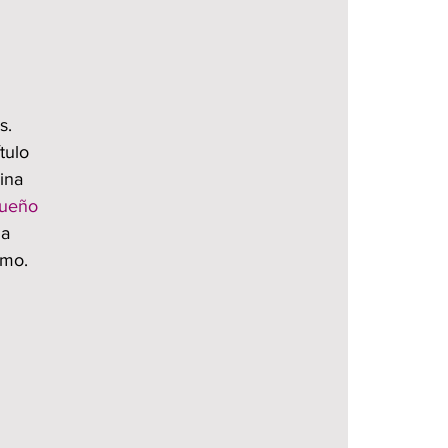
s. 
tulo 
ina 
ueño
a 
smo.