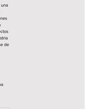
 una 
 
enes 
n 
ctos 
tria 
se de 
na 
 