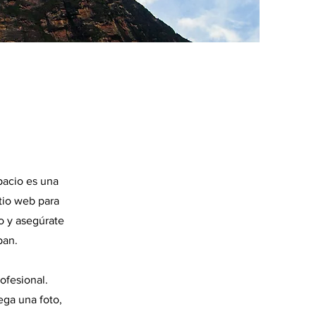
spacio es una
itio web para
do y asegúrate
pan.
ofesional.
ega una foto,